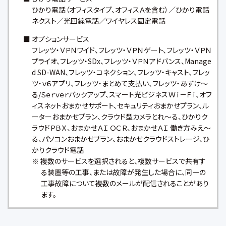
ひかり電話（オフィスタイプ、オフィスＡを含む）／ひかり電話
ネクスト／光回線電話／ワイヤレス固定電話
■ オプションサービス
フレッツ・ＶＰＮワイド、フレッツ・ＶＰＮゲート、フレッツ・ＶＰＮ
プライオ、フレッツ・SDx、フレッツ・ＶＰＮアドバンス、Manage
d SD-WAN、フレッツ・コネクション、フレッツ・キャスト、フレッ
ツ・ｖ６アプリ、フレッツ・まとめて支払い、フレッツ・あずけ～
る/Ｓｅｒｖｅｒバックアップ、スマート光ビジネスＷｉ－Ｆｉ、オフ
ィスネットおまかせサポート、セキュリティおまかせプラン、ル
ーターおまかせプラン、クラウド型カメラとれ～る、ひかりク
ラウドＰＢＸ、おまかせＡＩ ＯＣＲ、おまかせＡＩ 働き方みえ～
る、パソコンおまかせプラン、おまかせクラウドストレージ、ひ
かりクラウド電話
※ 複数のサービスを選択されると、複数サービスで共有す
る装置等の工事、または故障が発生した場合に、同一の
工事故障について複数のメールが配信されることがあり
ます。