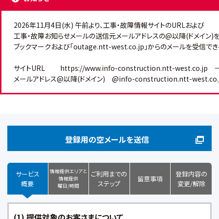
2026年11月4日(水) 午前より、工事・故障情報サイトのURLおよび

工事・故障お知らせメールの送信元メールアドレスの@以降(ドメイン)を
ブックマークおよび「outage.ntt-west.co.jp」からのメールを受
サイトURL　　 https://www.info-construction.ntt-west.co.jp　→　h
メールアドレス@以降(ドメイン)　@info-construction.ntt-west.co.j
登録用の空メールを送信
情報提供エリアと
サービス
ご利用までの
登録内容の
留意事項
情報提供
概要
ステップ
変更/解除
曜日/時間
(1) 提供対象のお客さまについて